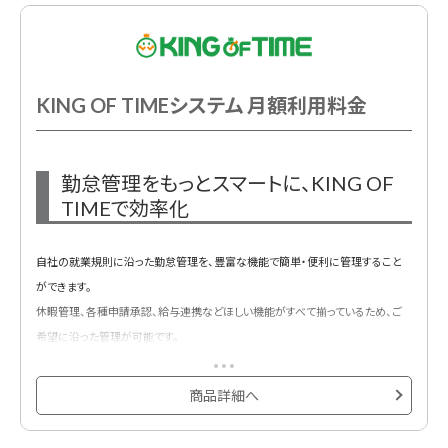
KING OF TIMEシステム 月額利用料金
勤怠管理をもっとスマートに、KING OF
TIMEで効率化
自社の就業規則に沿った勤怠管理を、豊富な機能で簡単・便利に管理すること
ができます。
休暇管理、各種申請承認、給与連携などほしい機能がすべて揃っているため、ご
希望に沿った管理が可能です。
また、法改正やユーザー様の声を反映して長年バージョンアップを重ねてきまし
た。紙のタイムカードやExcelでの勤怠管理など、独自の勤怠ルールを持つお客
商品詳細へ
様でもスムーズにご利用いただけます。