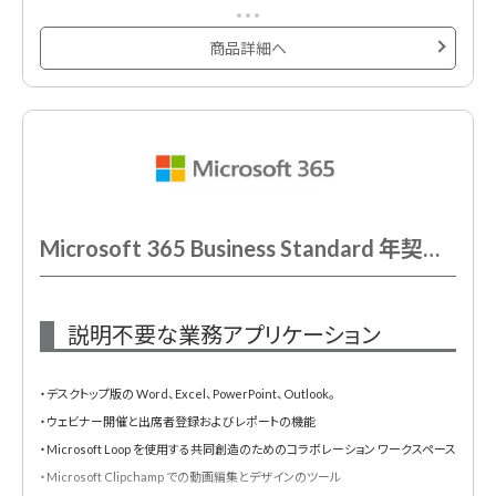
・ビジネス ニーズに応える 10 以上の追加アプリ (MicrosoftBookings、
Planner、Forms など)
商品詳細へ
・スパムおよびマルウェアの自動フィルタリング
・電話/Web サポートをいつでも利用可能
・Copilot for Microsoft 365 をアドオンとして購入可能
Microsoft 365 Business Standard 年契約/年払
説明不要な業務アプリケーション
・デスクトップ版の Word、Excel、PowerPoint、Outlook。
・ウェビナー開催と出席者登録およびレポートの機能
・Microsoft Loop を使用する共同創造のためのコラボレーション ワークスペース
・Microsoft Clipchamp での動画編集とデザインのツール