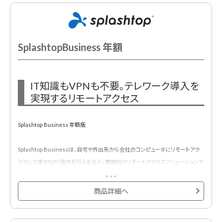
SplashtopBusiness 年額
IT知識もVPNも不要。テレワーク導入を
実現するリモートアクセス
Splashtop Business 年額版
Splashtop Businessは、自宅や外出先から会社のコンピュータにリモートアク
セスして様々なPC操作を行える法人、商用向けリモートアクセスソリューションで
す。
操作側はiOS・Androidデバイス、Windows・macOSに対応。接続先となる会社
商品詳細へ
側PCは、Windows・macOSをサポートしていますのでデバイスを新たに購入する
必要なく、今ある環境ですぐにテレワークを始められます。