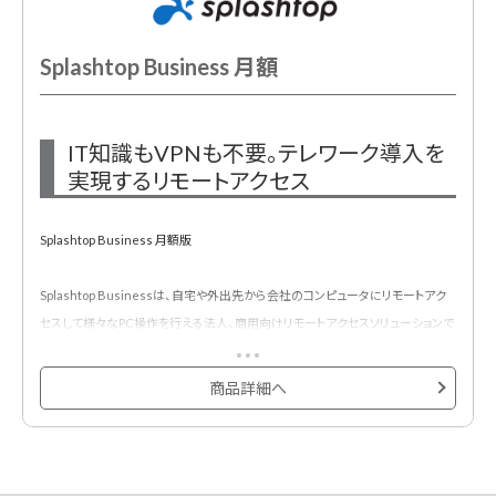
Splashtop Business 月額
IT知識もVPNも不要。テレワーク導入を
実現するリモートアクセス
Splashtop Business 月額版
Splashtop Businessは、自宅や外出先から会社のコンピュータにリモートアク
セスして様々なPC操作を行える法人、商用向けリモートアクセスソリューションで
す。
操作側はiOS・Androidデバイス、Windows・macOSに対応。接続先となる会社
商品詳細へ
側PCは、Windows・macOSをサポートしていますのでデバイスを新たに購入する
必要なく、今ある環境ですぐにテレワークを始められます。