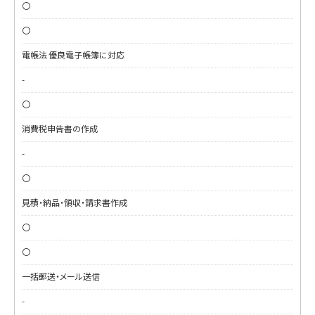
〇
〇
電帳法 優良電子帳簿に対応
-
〇
消費税申告書の作成
-
〇
見積・納品・領収・請求書作成
〇
〇
一括郵送・メール送信
-