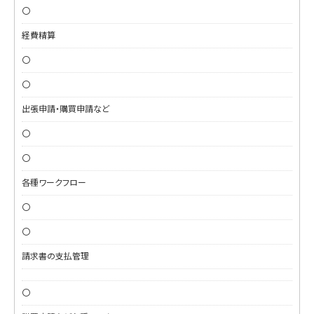
〇
経費精算
〇
〇
出張申請・購買申請など
〇
〇
各種ワークフロー
〇
〇
請求書の支払管理
〇