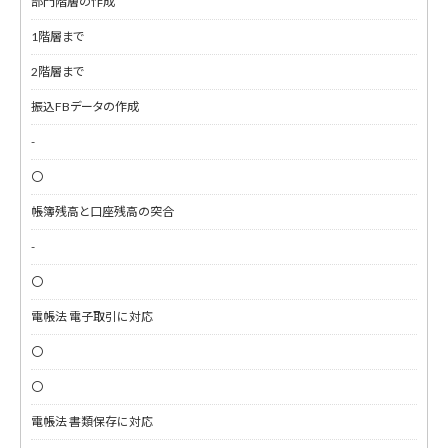
部門階層の作成
1階層まで
2階層まで
振込FBデータの作成
-
〇
帳簿残高と口座残高の突合
-
〇
電帳法 電子取引に対応
〇
〇
電帳法 書類保存に対応