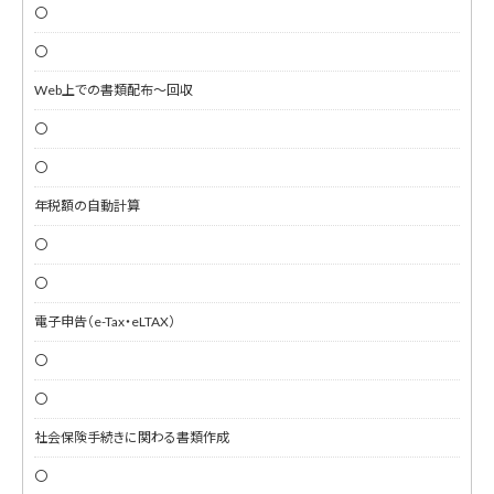
〇
〇
Web上での書類配布～回収
〇
〇
年税額の自動計算
〇
〇
電子申告（e-Tax・eLTAX）
〇
〇
社会保険手続きに関わる書類作成
〇