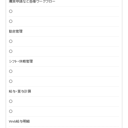
購買申請など各種ワークフロー
〇
〇
勤怠管理
〇
〇
シフト・休暇管理
〇
〇
給与・賞与計算
〇
〇
Web給与明細