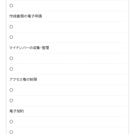
〇
作成書類の電子申請
〇
〇
マイナンバーの収集・管理
〇
〇
アクセス権の制限
〇
〇
電子契約
〇
〇