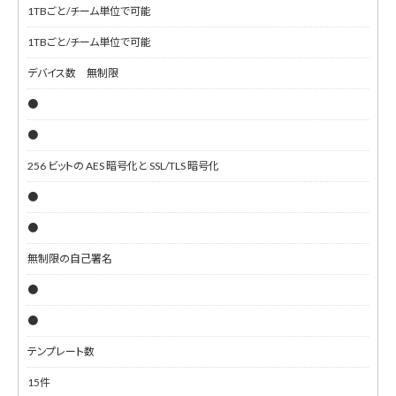
1TBごと/チーム単位で可能
1TBごと/チーム単位で可能
デバイス数 無制限
●
●
256 ビットの AES 暗号化と SSL/TLS 暗号化
●
●
無制限の自己署名
●
●
テンプレート数
15件