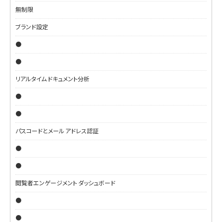
無制限
ブランド設定
●
●
リアルタイム ドキュメント分析
●
●
パスコードとメール アドレス認証
●
●
閲覧者エンゲージメント ダッシュボード
●
●