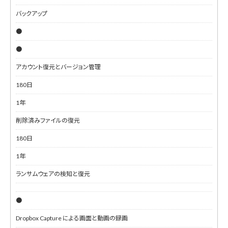
バックアップ
●
●
アカウント復元とバージョン管理
180日
1年
削除済みファイルの復元
180日
1年
ランサムウェアの検知と復元
●
Dropbox Capture による画面と動画の録画